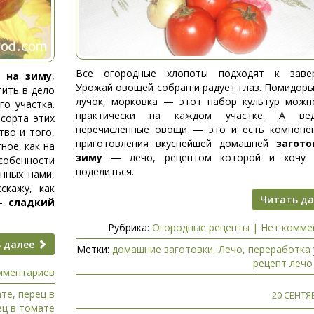
Все огородные хлопоты подходят к завер
е на зиму
,
Урожай овощей собран и радует глаз. Помидоры
тить в дело
лучок, морковка — этот набор культур можн
о участка.
практически на каждом участке. А ве
сорта этих
перечисленные овощи — это и есть компоне
тво и того,
приготовления вкуснейшей домашней
загото
ное, как на
зиму
— лечо, рецептом которой и хочу 
собенности
поделиться.
нных нами,
скажу, как
Читать д
—
сладкий
Рубрика:
Огородные рецепты
|
Нет комме
 далее
Метки:
домашние заготовки
,
Лечо
,
переработка
рецепт лечо
мментариев
ате
,
перец в
20 СЕНТЯБ
ец в томате