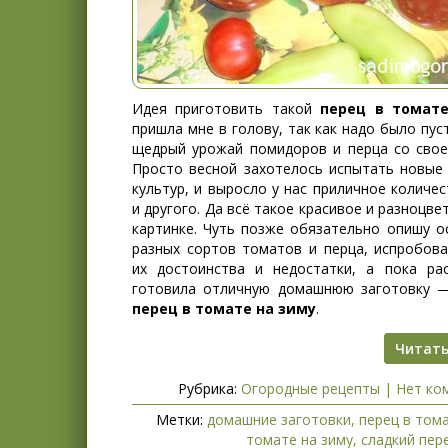
Идея приготовить такой
перец в томат
пришла мне в голову, так как надо было пус
щедрый урожай помидоров и перца со своег
Просто весной захотелось испытать новые 
культур, и выросло у нас приличное количес
и другого. Да всё такое красивое и разноцвет
картинке. Чуть позже обязательно опишу о
разных сортов томатов и перца, испробова
их достоинства и недостатки, а пока рас
готовила отличную домашнюю заготовку 
перец в томате на зиму
.
Читать
Рубрика:
Огородные рецепты
|
Нет ко
Метки:
домашние заготовки
,
перец в том
томате на зиму
,
сладкий пер