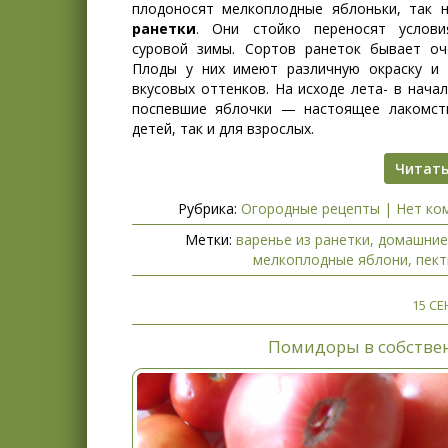
плодоносят мелкоплодные яблоньки, так 
ранетки
. Они стойко переносят услови
суровой зимы. Сортов ранеток бывает оч
Плоды у них имеют различную окраску и
вкусовых оттенков. На исходе лета- в нача
поспевшие яблочки — настоящее лакомст
детей, так и для взрослых.
Читать
Рубрика:
Огородные рецепты
|
Нет ко
Метки:
варенье из ранетки
,
домашние
мелкоплодные яблони
,
пект
15 СЕ
Помидоры в собстве