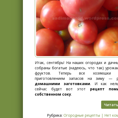
Итак, сентябрь! На наших огородах и дачн
собраны богатые (надеюсь, что так) урожа
фруктов. Теперь все хозяюшки о
приготовлением запасов на зиму — р
домашними заготовками
. И как нель
сейчас будет вот этот
рецепт пом
собственном соку
.
Читать
Рубрика:
Огородные рецепты
|
Нет ко