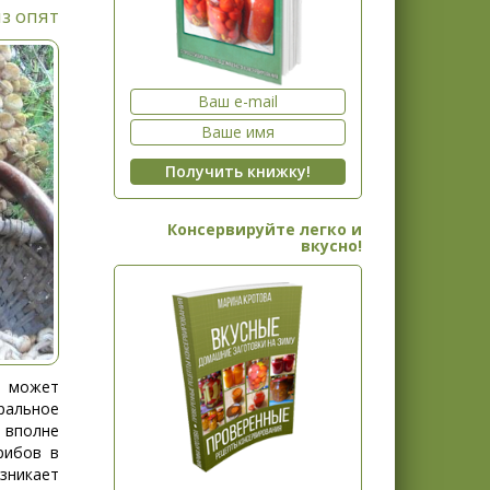
из опят
Консервируйте легко и
вкусно!
и может
альное
вполне
рибов в
зникает