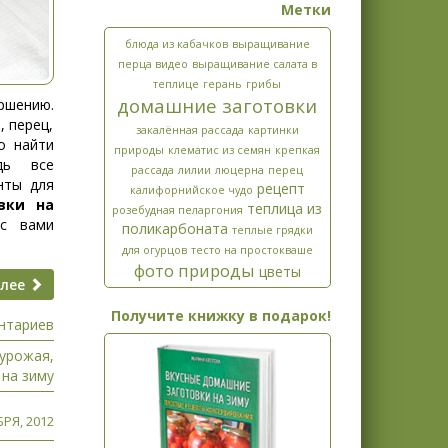
Метки
блюда из кабачков
выращивание
перца видео
выращивание салата в
теплице
герань
грибы
домашние заготовки
шению.
, перец,
закалённая рассада
картинки
о найти
природы
клематис из семян
крепкая
дь все
рассада
лилии
люцерна
перец
нты для
рецепт
калифорнийское чудо
вки на
теплица из
розебудная пеларгония
с вами
поликарбоната
теплые грядки
для огурцов
тесто на простокваше
фото природы
цветы
алее
Получите книжку в подарок!
нтариев
 урожая
,
 на зиму
РЯ, 2012