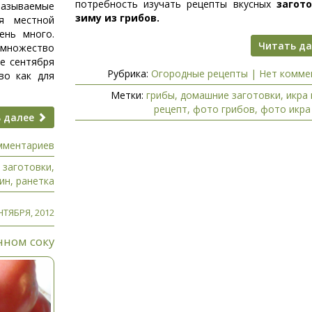
потребность изучать рецепты вкусных
загот
называемые
зиму из грибов.
я местной
ень много.
Читать д
 множество
ле сентября
Рубрика:
Огородные рецепты
|
Нет комме
во как для
Метки:
грибы
,
домашние заготовки
,
икра 
рецепт
,
фото грибов
,
фото икра
 далее
мментариев
 заготовки
,
ин
,
ранетка
НТЯБРЯ, 2012
нном соку