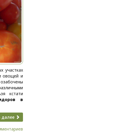
ых участках
и овощей и
забочены
азличными
зя кстати
идоров в
 далее
мментариев