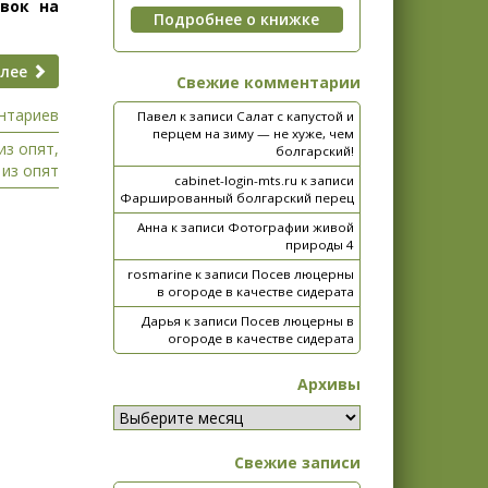
овок на
алее
Свежие комментарии
нтариев
Павел
к записи
Салат с капустой и
перцем на зиму — не хуже, чем
из опят
,
болгарский!
 из опят
cabinet-login-mts.ru
к записи
Фаршированный болгарский перец
Анна
к записи
Фотографии живой
природы 4
rosmarine
к записи
Посев люцерны
в огороде в качестве сидерата
Дарья
к записи
Посев люцерны в
огороде в качестве сидерата
Архивы
Свежие записи