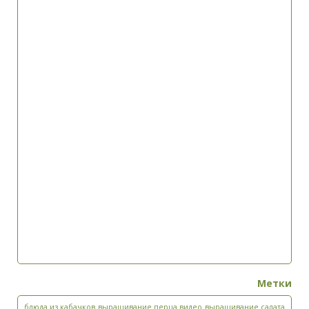
E-Mail (не будет показан) (обязательно)
Текст комментария
Метки
Да, добавьте меня в свой список рассылки.
блюда из кабачков
выращивание перца видео
выращивание салата