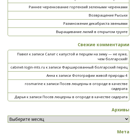
Раннее черенкование гортензий зелеными черенками
Возвращение Рыськи
Размножение декабриста звеньями
Выращивание лилий в открытом грунте
Свежие комментарии
Павел
к записи
Салат с капустой и перцем на зиму — не хуже,
чем болгарский!
cabinet-login-mts.ru
к записи
Фаршированный болгарский перец
Анна
к записи
Фотографии живой природы 4
rosmarine
к записи
Посев люцерны в огороде в качестве
сидерата
Дарья
к записи
Посев люцерны в огороде в качестве сидерата
Архивы
Мета