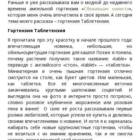
Раньше я уже рассказывала вам о модной до недавнего
времени ампельной гортензии
«
Сбежавшая невеста
»
,
которая меня очень впечатлила в своё время. А сегодня
тема моего рассказа – гортензия Таблетензия.
Гортензия Таблетензия
Я прочитала про эту красотку в начале прошлого года:
впечатляющая новинка, небольшая, но
обильноцветущая гортензия для кашпо! Позже я поняла,
почему растение получило такое название: «table» в
переводе с английского «стол», «tablet» — «таблетка».
Миниатюрная и очень пышная гортензия отлично
смотрится на столе, как букет цветов. Или маленькая,
как таблетка. Все её многочисленные веточки
заканчивались круглыми шапочками соцветий. И
выглядела она на фото в интернете просто потрясно,
словно розовое клубничное мороженое или розовая
пена в ванне! О силе её роста рассказывали первые
ролики любителей, которые успели её купить и делились
своими впечатлениями о новинке. И хотя я и зарекалась
набирать себе новые крупнолистные гортензии, чтобы
не возиться с их зимним хранением, так и не смогла
устоять перед покупкой этой красотки!