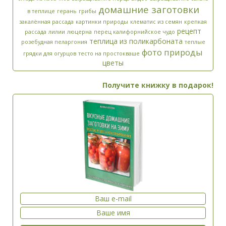
Введите ответ:
*
домашние заготовки
в теплице
герань
грибы
закалённая рассада
картинки природы
клематис из семян
крепкая
+
два
=
рецепт
рассада
лилии
люцерна
перец калифорнийское чудо
теплица из поликарбоната
розебудная пеларгония
теплые
фото природы
грядки для огурцов
тесто на простокваше
цветы
Получите книжку в подарок!