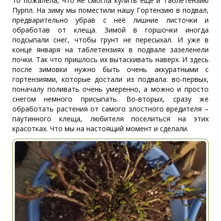
то пожалела, что не смогла купить ещё и Таблетензию
Пурпл. На зиму мы поместили нашу Гортензию в подвал,
предварительно убрав с неё лишние листочки и
обработав от клеща. Зимой в горшочки иногда
подсыпали снег, чтобы грунт не пересыхал. И уже в
конце января на таблетензиях в подвале зазеленели
почки. Так что пришлось их вытаскивать наверх. И здесь
после зимовки нужно быть очень аккуратными с
гортензиями, которые достали из подвала: во-первых,
поначалу поливать очень умеренно, а можно и просто
снегом немного присыпать. Во-вторых, сразу же
обработать растения от самого злостного вредителя –
паутинного клеща, любителя поселиться на этих
красотках. Что мы на настоящий момент и сделали.