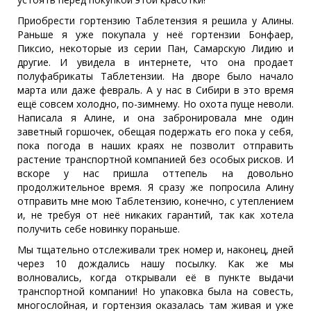
Приобрести гортензию Таблетензия я решила у Алины.
Раньше я уже покупала у неё гортензии Бонфаер,
Пиксио, некоторые из серии Пан, Самарскую Лидию и
другие. И увидела в интернете, что она продает
полуфабрикаты Таблетензии. На дворе было начало
марта или даже февраль. А у нас в Сибири в это время
ещё совсем холодно, по-зимнему. Но охота пуще неволи.
Написала я Алине, и она забронировала мне один
заветный горшочек, обещая подержать его пока у себя,
пока погода в наших краях не позволит отправить
растение транспортной компанией без особых рисков. И
вскоре у нас пришла оттепель на довольно
продолжительное время. Я сразу же попросила Алину
отправить мне мою Таблетензию, конечно, с утеплением
и, не требуя от неё никаких гарантий, так как хотела
получить себе новинку пораньше.
Мы тщательно отслеживали трек номер и, наконец, дней
через 10 дождались нашу посылку. Как же мы
волновались, когда открывали её в пункте выдачи
транспортной компании! Но упаковка была на совесть,
многослойная, и гортензия оказалась там живая и уже