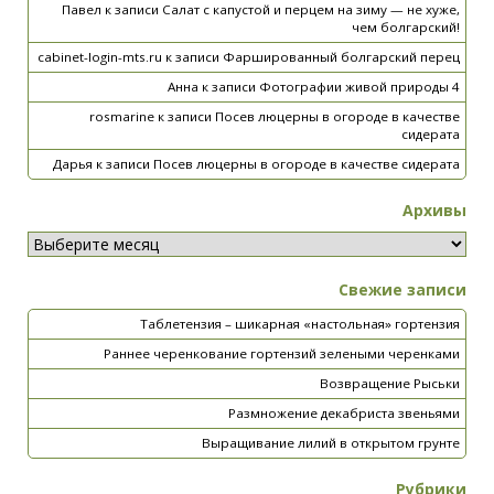
Павел
к записи
Салат с капустой и перцем на зиму — не хуже,
чем болгарский!
cabinet-login-mts.ru
к записи
Фаршированный болгарский перец
Анна
к записи
Фотографии живой природы 4
rosmarine
к записи
Посев люцерны в огороде в качестве
сидерата
Дарья
к записи
Посев люцерны в огороде в качестве сидерата
Архивы
Свежие записи
Таблетензия – шикарная «настольная» гортензия
Раннее черенкование гортензий зелеными черенками
Возвращение Рыськи
Размножение декабриста звеньями
Выращивание лилий в открытом грунте
Рубрики