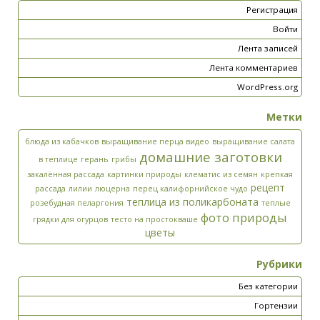
Регистрация
Войти
Лента записей
Лента комментариев
WordPress.org
Метки
блюда из кабачков
выращивание перца видео
выращивание салата
домашние заготовки
в теплице
герань
грибы
закалённая рассада
картинки природы
клематис из семян
крепкая
рецепт
рассада
лилии
люцерна
перец калифорнийское чудо
теплица из поликарбоната
розебудная пеларгония
теплые
фото природы
грядки для огурцов
тесто на простокваше
цветы
Рубрики
Без категории
Гортензии