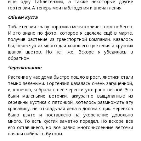
ещё одну Таблетензию, а также некоторые другие
гортензии. А теперь мои наблюдения и впечатления:
Объем куста
Таблетензия сразу поразила меня количеством побегов.
И это видно по фото, которое я сделала ещё в марте,
получив растение из транспортной компании. Казалось
бы, чересчур их много для хорошего цветения и крупных
шапок цветов. Но нет же. Вскоре я убедилась в
обратном.
Черенкование
Растение у нас дома быстро пошло в рост, листики стали
темно-зелеными. Гортензия казалась очень загущенной,
и, конечно, я брала с неё черенки уже рано весной. Это
были маленькие веточки, аккуратно выщипанные из
середины кустика с пяточкой. Хотелось размножить эту
красавицу, не откладывая дела в долгий ящик. Черенков
было взято и поставлено на укоренение довольно
много. То есть кустик заметно поредел. Но вскоре все
его оставшиеся, но все равно многочисленные веточки
начали набирать бутоны.