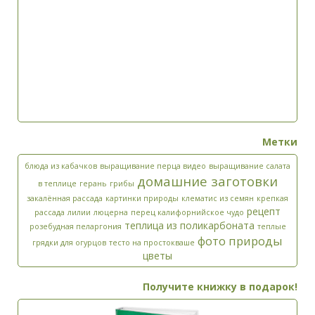
Метки
блюда из кабачков
выращивание перца видео
выращивание салата
домашние заготовки
в теплице
герань
грибы
закалённая рассада
картинки природы
клематис из семян
крепкая
рецепт
рассада
лилии
люцерна
перец калифорнийское чудо
теплица из поликарбоната
розебудная пеларгония
теплые
фото природы
грядки для огурцов
тесто на простокваше
цветы
Получите книжку в подарок!