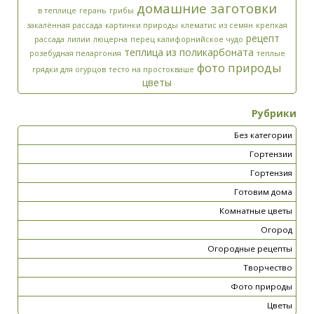
домашние заготовки
в теплице
герань
грибы
закалённая рассада
картинки природы
клематис из семян
крепкая
рецепт
рассада
лилии
люцерна
перец калифорнийское чудо
теплица из поликарбоната
розебудная пеларгония
теплые
фото природы
грядки для огурцов
тесто на простокваше
цветы
Рубрики
Без категории
Гортензии
Гортензия
Готовим дома
Комнатные цветы
Огород
Огородные рецепты
Творчество
Фото природы
Цветы