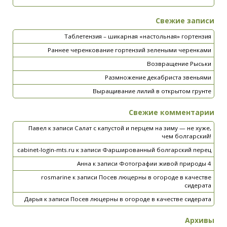
Свежие записи
Таблетензия – шикарная «настольная» гортензия
Раннее черенкование гортензий зелеными черенками
Возвращение Рыськи
Размножение декабриста звеньями
Выращивание лилий в открытом грунте
Свежие комментарии
Павел
к записи
Салат с капустой и перцем на зиму — не хуже,
чем болгарский!
cabinet-login-mts.ru
к записи
Фаршированный болгарский перец
Анна
к записи
Фотографии живой природы 4
rosmarine
к записи
Посев люцерны в огороде в качестве
сидерата
Дарья
к записи
Посев люцерны в огороде в качестве сидерата
Архивы