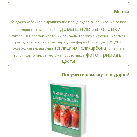
Метки
блюда из кабачков
выращивание перца видео
выращивание салата
домашние заготовки
в теплице
герань
грибы
закалённая рассада
картинки природы
клематис из семян
крепкая
рецепт
рассада
лилии
люцерна
перец калифорнийское чудо
теплица из поликарбоната
розебудная пеларгония
теплые
фото природы
грядки для огурцов
тесто на простокваше
цветы
Получите книжку в подарок!