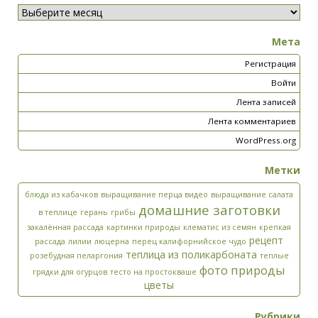
Мета
Регистрация
Войти
Лента записей
Лента комментариев
WordPress.org
Метки
блюда из кабачков
выращивание перца видео
выращивание салата
домашние заготовки
в теплице
герань
грибы
закалённая рассада
картинки природы
клематис из семян
крепкая
рецепт
рассада
лилии
люцерна
перец калифорнийское чудо
теплица из поликарбоната
розебудная пеларгония
теплые
фото природы
грядки для огурцов
тесто на простокваше
цветы
Рубрики