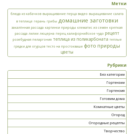
Метки
блюда из кабачков
выращивание перца видео
выращивание салата
домашние заготовки
в теплице
герань
грибы
закалённая рассада
картинки природы
клематис из семян
крепкая
рецепт
рассада
лилии
люцерна
перец калифорнийское чудо
теплица из поликарбоната
розебудная пеларгония
теплые
фото природы
грядки для огурцов
тесто на простокваше
цветы
Рубрики
Без категории
Гортензии
Гортензия
Готовим дома
Комнатные цветы
Огород
Огородные рецепты
Творчество