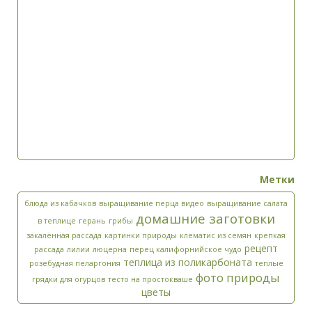
Метки
блюда из кабачков
выращивание перца видео
выращивание салата
домашние заготовки
в теплице
герань
грибы
закалённая рассада
картинки природы
клематис из семян
крепкая
рецепт
рассада
лилии
люцерна
перец калифорнийское чудо
теплица из поликарбоната
розебудная пеларгония
теплые
фото природы
грядки для огурцов
тесто на простокваше
цветы