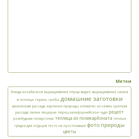
Метки
блюда из кабачков
выращивание перца видео
выращивание салата
домашние заготовки
в теплице
герань
грибы
закалённая рассада
картинки природы
клематис из семян
крепкая
рецепт
рассада
лилии
люцерна
перец калифорнийское чудо
теплица из поликарбоната
розебудная пеларгония
теплые
фото природы
грядки для огурцов
тесто на простокваше
цветы