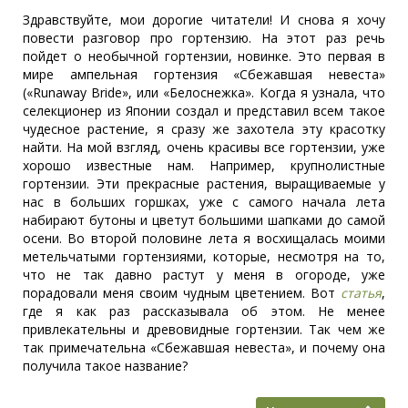
Здравствуйте, мои дорогие читатели! И снова я хочу
повести разговор про гортензию. На этот раз речь
пойдет о необычной гортензии, новинке. Это первая в
мире ампельная гортензия «Сбежавшая невеста»
(«Runaway Bride», или «Белоснежка». Когда я узнала, что
селекционер из Японии создал и представил всем такое
чудесное растение, я сразу же захотела эту красотку
найти. На мой взгляд, очень красивы все гортензии, уже
хорошо известные нам. Например, крупнолистные
гортензии. Эти прекрасные растения, выращиваемые у
нас в больших горшках, уже с самого начала лета
набирают бутоны и цветут большими шапками до самой
осени. Во второй половине лета я восхищалась моими
метельчатыми гортензиями, которые, несмотря на то,
что не так давно растут у меня в огороде, уже
порадовали меня своим чудным цветением. Вот
статья
,
где я как раз рассказывала об этом. Не менее
привлекательны и древовидные гортензии. Так чем же
так примечательна «Сбежавшая невеста», и почему она
получила такое название?