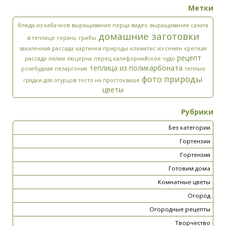
Метки
блюда из кабачков
выращивание перца видео
выращивание салата
домашние заготовки
в теплице
герань
грибы
закалённая рассада
картинки природы
клематис из семян
крепкая
рецепт
рассада
лилии
люцерна
перец калифорнийское чудо
теплица из поликарбоната
розебудная пеларгония
теплые
фото природы
грядки для огурцов
тесто на простокваше
цветы
Рубрики
Без категории
Гортензии
Гортензия
Готовим дома
Комнатные цветы
Огород
Огородные рецепты
Творчество