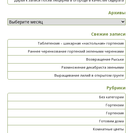
Дарья
к записи
Посев люцерны в огороде в качестве сидерата
Архивы
Свежие записи
Таблетензия – шикарная «настольная» гортензия
Раннее черенкование гортензий зелеными черенками
Возвращение Рыськи
Размножение декабриста звеньями
Выращивание лилий в открытом грунте
Рубрики
Без категории
Гортензии
Гортензия
Готовим дома
Комнатные цветы