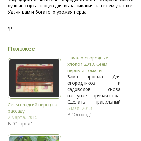
лучшие сорта перцев для выращивания на своём участке.
Удачи вам и богатого урожая перца!
—
/p
Похожее
Начало огородных
хлопот 2013. Сеем
перцы и томаты
Зима прошла. Для
огородников и
садоводов снова
наступает горячая пора.
Сделать правильный
Сеем сладкий перец на
старт сейчас очень
5 мая, 2013
рассаду
важно, а именно
В "Огород"
2 марта, 2015
вовремя посеять такие
В "Огород"
культуры, как перец и
томаты. Перец Семена
этого овоща всходят