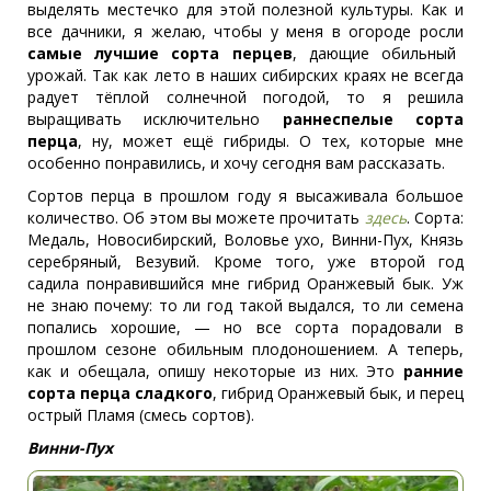
выделять местечко для этой полезной культуры. Как и
все дачники, я желаю, чтобы у меня в огороде росли
самые лучшие сорта перцев
, дающие обильный
урожай. Так как лето в наших сибирских краях не всегда
радует тёплой солнечной погодой, то я решила
выращивать исключительно
раннеспелые сорта
перца
, ну, может ещё гибриды. О тех, которые мне
особенно понравились, и хочу сегодня вам рассказать.
Сортов перца в прошлом году я высаживала большое
количество. Об этом вы можете прочитать
здесь
. Сорта:
Медаль, Новосибирский, Воловье ухо, Винни-Пух, Князь
серебряный, Везувий. Кроме того, уже второй год
садила понравившийся мне гибрид Оранжевый бык. Уж
не знаю почему: то ли год такой выдался, то ли семена
попались хорошие, — но все сорта порадовали в
прошлом сезоне обильным плодоношением. А теперь,
как и обещала, опишу некоторые из них. Это
ранние
сорта перца сладкого
, гибрид Оранжевый бык, и перец
острый Пламя (смесь сортов).
Винни-Пух