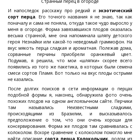
Странный перец в огороде
И напоследок расскажу про редкий и
экзотический
сорт перца
. Его точного названия я не знаю, так как
поначалу и сама не поняла, откуда такое чудо выросло у
меня в огороде. Форма завязавшихся плодов оказалась
весьма странной, мне она напоминала шляпу детского
героя Незнайки или какой-то неведомый граммофон. На
вкус мякоть перца сладкая и ароматная. Полежав дома,
сорванные перчины приобрели оранжевый цвет.
Подумав, я решила, что мои «шляпки» скорее всего
появились из того же пакетика, в которых были семена
смеси сортов Пламя. Вот только на вкус плоды острыми
не казались.
После долгих поисков в сети информации о перцах
подобной формы я, наконец, обнаружила фото очень
похожих плодов на одном англоязычном сайте. Перчики
там назывались Неизвестными сладкими,
происходящими из Бразилии, и высказывалось
предположение о том, что они очень хороши для
консервирования. Форма же плодов там сравнивалась с
колоколом. Вскоре сравнение с колоколом помогло мне
найти описание
сорта перца Колокольчик
, родом из