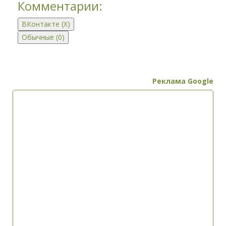
Комментарии:
ВКонтакте (
X
)
Обычные (0)
Реклама Google
Добавить комментарий
Имя (обязательно)
E-Mail (не будет показан) (обязательно)
Текст комментария