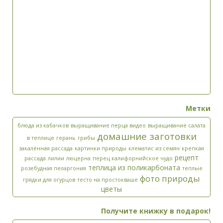
Метки
Да, добавьте меня в свой список рассылки.
блюда из кабачков
выращивание перца видео
выращивание салата
Введите ответ:
*
домашние заготовки
в теплице
герань
грибы
закалённая рассада
картинки природы
клематис из семян
крепкая
+
=
одиннадцать
рецепт
рассада
лилии
люцерна
перец калифорнийское чудо
теплица из поликарбоната
розебудная пеларгония
теплые
фото природы
грядки для огурцов
тесто на простокваше
цветы
Получите книжку в подарок!