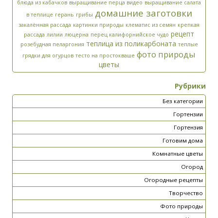
блюда из кабачков
выращивание перца видео
выращивание салата
домашние заготовки
в теплице
герань
грибы
закалённая рассада
картинки природы
клематис из семян
крепкая
рецепт
рассада
лилии
люцерна
перец калифорнийское чудо
теплица из поликарбоната
розебудная пеларгония
теплые
фото природы
грядки для огурцов
тесто на простокваше
цветы
Рубрики
Без категории
Гортензии
Гортензия
Готовим дома
Комнатные цветы
Огород
Огородные рецепты
Творчество
Фото природы