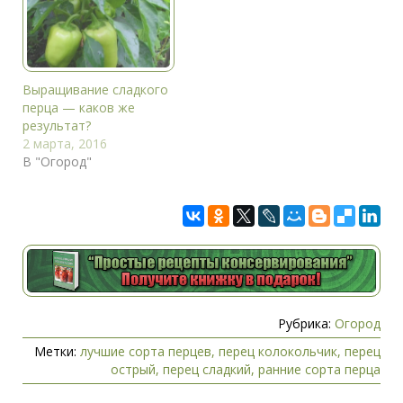
довольно долго.
Именно поэтому
данную культуру
высевают первой. В
наших сибирских
Выращивание сладкого
условиях — это
перца — каков же
февраль месяц. Если
результат?
посеять позднее,…
2 марта, 2016
В "Огород"
Рубрика:
Огород
Метки:
лучшие сорта перцев
,
перец колокольчик
,
перец
острый
,
перец сладкий
,
ранние сорта перца