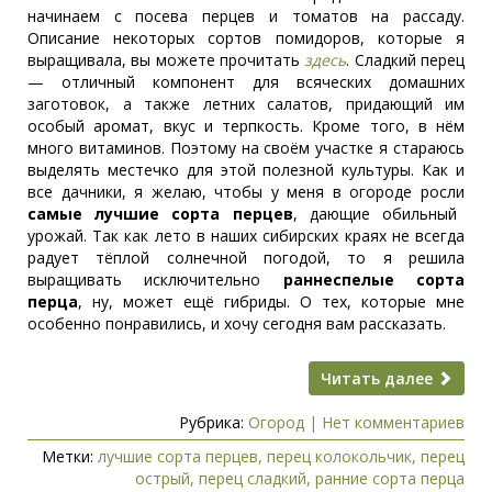
начинаем с посева перцев и томатов на рассаду.
Описание некоторых сортов помидоров, которые я
выращивала, вы можете прочитать
здесь
. Сладкий перец
— отличный компонент для всяческих домашних
заготовок, а также летних салатов, придающий им
особый аромат, вкус и терпкость. Кроме того, в нём
много витаминов. Поэтому на своём участке я стараюсь
выделять местечко для этой полезной культуры. Как и
все дачники, я желаю, чтобы у меня в огороде росли
самые лучшие сорта перцев
, дающие обильный
урожай. Так как лето в наших сибирских краях не всегда
радует тёплой солнечной погодой, то я решила
выращивать исключительно
раннеспелые сорта
перца
, ну, может ещё гибриды. О тех, которые мне
особенно понравились, и хочу сегодня вам рассказать.
Читать далее
Рубрика:
Огород
|
Нет комментариев
Метки:
лучшие сорта перцев
,
перец колокольчик
,
перец
острый
,
перец сладкий
,
ранние сорта перца