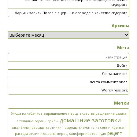
сидерата
Дарья
к записи
Посев люцерны в огороде в качестве сидерата
Архивы
Мета
Регистрация
Войти
Лента записей
Лента комментариев
WordPress.org
Метки
блюда из кабачков
выращивание перца видео
выращивание салата
домашние заготовки
в теплице
герань
грибы
закалённая рассада
картинки природы
клематис из семян
крепкая
рецепт
рассада
лилии
люцерна
перец калифорнийское чудо