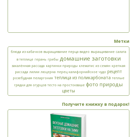
Метки
блюда из кабачков
выращивание перца видео
выращивание салата
домашние заготовки
в теплице
герань
грибы
закалённая рассада
картинки природы
клематис из семян
крепкая
рецепт
рассада
лилии
люцерна
перец калифорнийское чудо
теплица из поликарбоната
розебудная пеларгония
теплые
фото природы
грядки для огурцов
тесто на простокваше
цветы
Получите книжку в подарок!