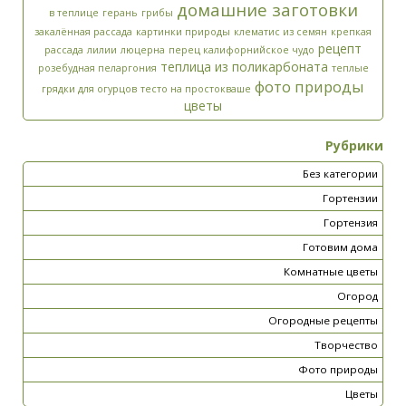
домашние заготовки
в теплице
герань
грибы
закалённая рассада
картинки природы
клематис из семян
крепкая
рецепт
рассада
лилии
люцерна
перец калифорнийское чудо
теплица из поликарбоната
розебудная пеларгония
теплые
фото природы
грядки для огурцов
тесто на простокваше
цветы
Рубрики
Без категории
Гортензии
Гортензия
Готовим дома
Комнатные цветы
Огород
Огородные рецепты
Творчество
Фото природы
Цветы