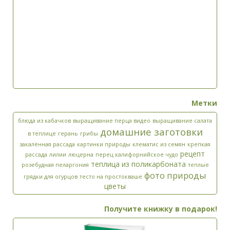
Метки
блюда из кабачков
выращивание перца видео
выращивание салата
домашние заготовки
в теплице
герань
грибы
закалённая рассада
картинки природы
клематис из семян
крепкая
рецепт
рассада
лилии
люцерна
перец калифорнийское чудо
теплица из поликарбоната
розебудная пеларгония
теплые
фото природы
грядки для огурцов
тесто на простокваше
цветы
Получите книжку в подарок!