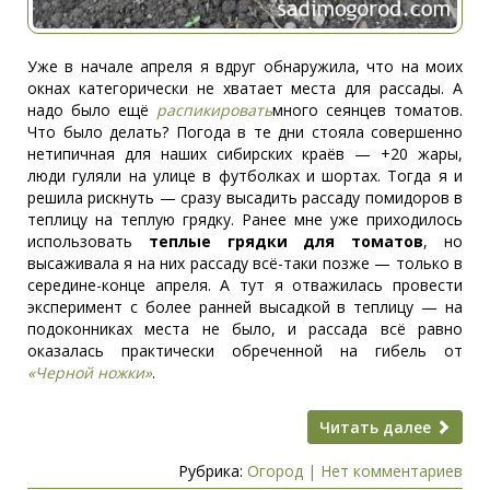
Уже в начале апреля я вдруг обнаружила, что на моих
окнах категорически не хватает места для рассады. А
надо было ещё
распикировать
много сеянцев томатов.
Что было делать? Погода в те дни стояла совершенно
нетипичная для наших сибирских краёв — +20 жары,
люди гуляли на улице в футболках и шортах. Тогда я и
решила рискнуть — сразу высадить рассаду помидоров в
теплицу на теплую грядку. Ранее мне уже приходилось
использовать
теплые грядки для томатов
, но
высаживала я на них рассаду всё-таки позже — только в
середине-конце апреля. А тут я отважилась провести
эксперимент с более ранней высадкой в теплицу — на
подоконниках места не было, и рассада всё равно
оказалась практически обреченной на гибель от
«Черной ножки»
.
Читать далее
Рубрика:
Огород
|
Нет комментариев