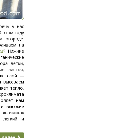
речь у нас
В этом году
м огороде.
раиваем на
ов
? Нижние
ганические
ора: ветки,
ие листья,
 же слой —
и высеваем
ляет тепло,
кроклимата
воляет нам
 и высокие
 «начинка»
 легкий и
 далее