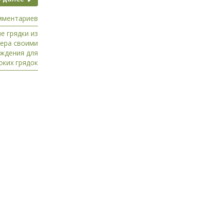
мментариев
е грядки из
фера своими
ждения для
оких грядок