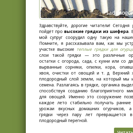
Здравствуйте, дорогие читатели! Сегодня 
пойдёт про
высокие грядки из шифера
. 
мой супруг соорудил одну такую на наше
Помните, я рассказывала вам, как мы уст
участке высокие
теплые грядки для огурц
слои такой грядки — это различные ор
остатки с огорода, сада, с кухни или со дв
вырванные сорняки, опилки, кора, опавш
хвоя, очистки от овощей и т. д. Верхний
плодородный слой земли, на который мы 
семена. Разлагаясь в грядке, органика выде
способствуя созданию благоприятного ми
для овощей. Именно это сооружение поз
каждое лето стабильно получать ранние
урожаи вкусных домашних огурчиков, а
грядки через пару лет превращается в
плодородный перегной.
Читать