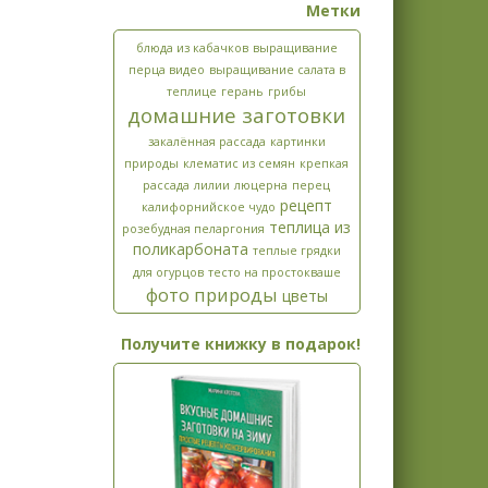
Метки
блюда из кабачков
выращивание
перца видео
выращивание салата в
теплице
герань
грибы
домашние заготовки
закалённая рассада
картинки
природы
клематис из семян
крепкая
рассада
лилии
люцерна
перец
рецепт
калифорнийское чудо
теплица из
розебудная пеларгония
поликарбоната
теплые грядки
для огурцов
тесто на простокваше
фото природы
цветы
Получите книжку в подарок!