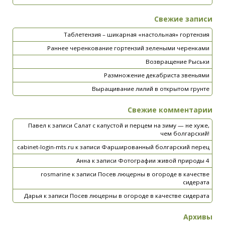
Свежие записи
Таблетензия – шикарная «настольная» гортензия
Раннее черенкование гортензий зелеными черенками
Возвращение Рыськи
Размножение декабриста звеньями
Выращивание лилий в открытом грунте
Свежие комментарии
Павел
к записи
Салат с капустой и перцем на зиму — не хуже,
чем болгарский!
cabinet-login-mts.ru
к записи
Фаршированный болгарский перец
Анна
к записи
Фотографии живой природы 4
rosmarine
к записи
Посев люцерны в огороде в качестве
сидерата
Дарья
к записи
Посев люцерны в огороде в качестве сидерата
Архивы