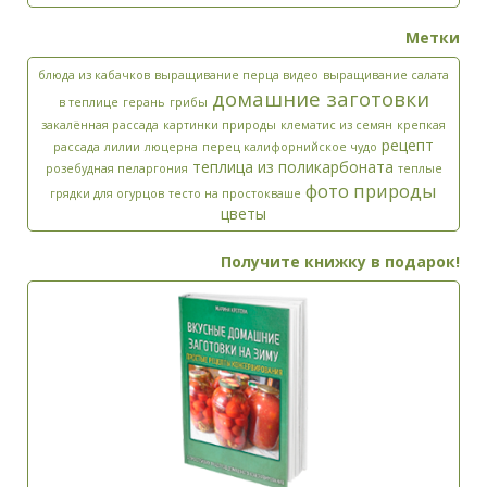
Метки
блюда из кабачков
выращивание перца видео
выращивание салата
домашние заготовки
в теплице
герань
грибы
закалённая рассада
картинки природы
клематис из семян
крепкая
рецепт
рассада
лилии
люцерна
перец калифорнийское чудо
теплица из поликарбоната
розебудная пеларгония
теплые
фото природы
грядки для огурцов
тесто на простокваше
цветы
Получите книжку в подарок!