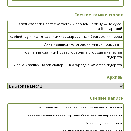
Свежие комментарии
Павел
к записи
Салат с капустой и перцем на зиму — не хуже,
чем болгарский!
cabinet-login-mts.ru
к записи
Фаршированный болгарский перец
Анна
к записи
Фотографии живой природы 4
rosmarine
к записи
Посев люцерны в огороде в качестве
сидерата
Дарья
к записи
Посев люцерны в огороде в качестве сидерата
Архивы
Свежие записи
Таблетензия – шикарная «настольная» гортензия
Раннее черенкование гортензий зелеными черенками
Возвращение Рыськи
Размножение декабриста звеньями