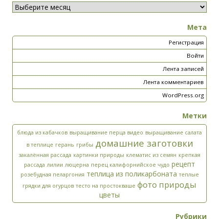
Мета
Регистрация
Войти
Лента записей
Лента комментариев
WordPress.org
Метки
блюда из кабачков
выращивание перца видео
выращивание салата
домашние заготовки
в теплице
герань
грибы
закалённая рассада
картинки природы
клематис из семян
крепкая
рецепт
рассада
лилии
люцерна
перец калифорнийское чудо
теплица из поликарбоната
розебудная пеларгония
теплые
фото природы
грядки для огурцов
тесто на простокваше
цветы
Рубрики