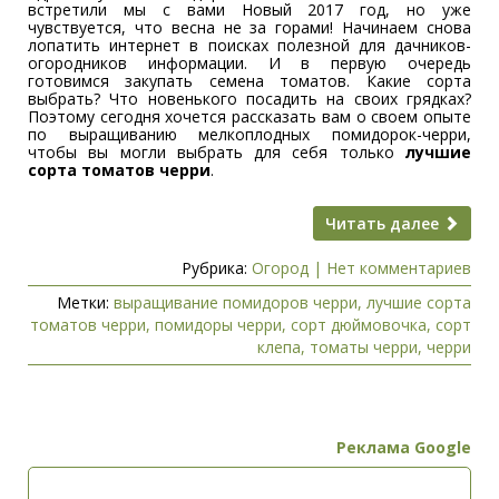
встретили мы с вами Новый 2017 год, но уже
чувствуется, что весна не за горами! Начинаем снова
лопатить интернет в поисках полезной для дачников-
огородников информации. И в первую очередь
готовимся закупать семена томатов. Какие сорта
выбрать? Что новенького посадить на своих грядках?
Поэтому сегодня хочется рассказать вам о своем опыте
по выращиванию мелкоплодных помидорок-черри,
чтобы вы могли выбрать для себя только
лучшие
сорта томатов черри
.
Читать далее
Рубрика:
Огород
|
Нет комментариев
Метки:
выращивание помидоров черри
,
лучшие сорта
томатов черри
,
помидоры черри
,
сорт дюймовочка
,
сорт
клепа
,
томаты черри
,
черри
Реклама Google