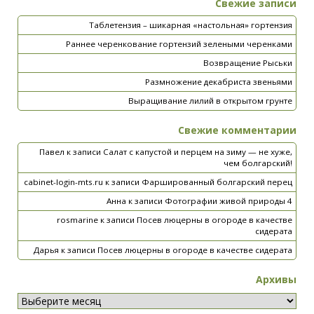
Свежие записи
Таблетензия – шикарная «настольная» гортензия
Раннее черенкование гортензий зелеными черенками
Возвращение Рыськи
Размножение декабриста звеньями
Выращивание лилий в открытом грунте
Свежие комментарии
Павел
к записи
Салат с капустой и перцем на зиму — не хуже,
чем болгарский!
cabinet-login-mts.ru
к записи
Фаршированный болгарский перец
Анна
к записи
Фотографии живой природы 4
rosmarine
к записи
Посев люцерны в огороде в качестве
сидерата
Дарья
к записи
Посев люцерны в огороде в качестве сидерата
Архивы