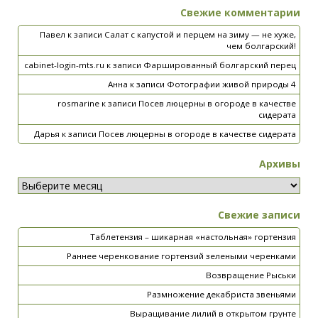
Свежие комментарии
Павел
к записи
Салат с капустой и перцем на зиму — не хуже,
чем болгарский!
cabinet-login-mts.ru
к записи
Фаршированный болгарский перец
Анна
к записи
Фотографии живой природы 4
rosmarine
к записи
Посев люцерны в огороде в качестве
сидерата
Дарья
к записи
Посев люцерны в огороде в качестве сидерата
Архивы
Свежие записи
Таблетензия – шикарная «настольная» гортензия
Раннее черенкование гортензий зелеными черенками
Возвращение Рыськи
Размножение декабриста звеньями
Выращивание лилий в открытом грунте