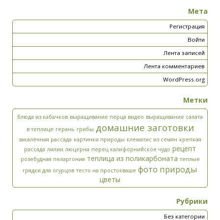
Мета
Регистрация
Войти
Лента записей
Лента комментариев
WordPress.org
Метки
блюда из кабачков
выращивание перца видео
выращивание салата
домашние заготовки
в теплице
герань
грибы
закалённая рассада
картинки природы
клематис из семян
крепкая
рецепт
рассада
лилии
люцерна
перец калифорнийское чудо
теплица из поликарбоната
розебудная пеларгония
теплые
фото природы
грядки для огурцов
тесто на простокваше
цветы
Рубрики
Без категории