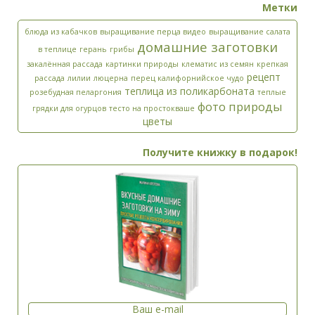
Метки
блюда из кабачков
выращивание перца видео
выращивание салата
домашние заготовки
в теплице
герань
грибы
закалённая рассада
картинки природы
клематис из семян
крепкая
рецепт
рассада
лилии
люцерна
перец калифорнийское чудо
теплица из поликарбоната
розебудная пеларгония
теплые
фото природы
грядки для огурцов
тесто на простокваше
цветы
Получите книжку в подарок!