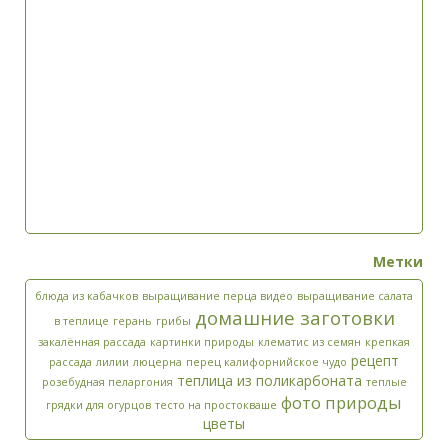
Метки
блюда из кабачков
выращивание перца видео
выращивание салата
домашние заготовки
в теплице
герань
грибы
закалённая рассада
картинки природы
клематис из семян
крепкая
рецепт
рассада
лилии
люцерна
перец калифорнийское чудо
теплица из поликарбоната
розебудная пеларгония
теплые
фото природы
грядки для огурцов
тесто на простокваше
цветы