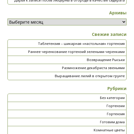
Дарья
к записи
Посев люцерны в огороде в качестве сидерата
Архивы
Свежие записи
Таблетензия – шикарная «настольная» гортензия
Раннее черенкование гортензий зелеными черенками
Возвращение Рыськи
Размножение декабриста звеньями
Выращивание лилий в открытом грунте
Рубрики
Без категории
Гортензии
Гортензия
Готовим дома
Комнатные цветы