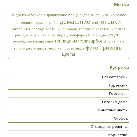
Метки
блюда из кабачков
выращивание перца видео
выращивание салата
домашние заготовки
в теплице
герань
грибы
закалённая рассада
картинки природы
клематис из семян
крепкая
рецепт
рассада
лилии
люцерна
перец калифорнийское чудо
теплица из поликарбоната
розебудная пеларгония
теплые
фото природы
грядки для огурцов
тесто на простокваше
цветы
Рубрики
Без категории
Гортензии
Гортензия
Готовим дома
Комнатные цветы
Огород
Огородные рецепты
Творчество