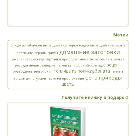
Метки
блюда из кабачков
выращивание перца видео
выращивание салата
домашние заготовки
в теплице
герань
грибы
закалённая рассада
картинки природы
клематис из семян
крепкая
рецепт
рассада
лилии
люцерна
перец калифорнийское чудо
теплица из поликарбоната
розебудная пеларгония
теплые
фото природы
грядки для огурцов
тесто на простокваше
цветы
Получите книжку в подарок!