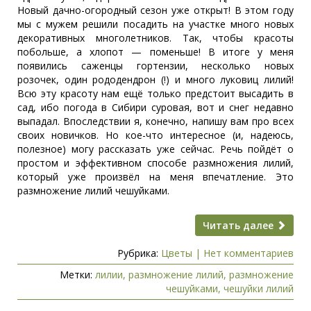
Новый дачно-огородный сезон уже открыт! В этом году
мы с мужем решили посадить на участке много новых
декоративных многолетников. Так, чтобы красоты
побольше, а хлопот — поменьше! В итоге у меня
появились саженцы гортензии, несколько новых
розочек, один рододендрон (!) и много луковиц лилий!
Всю эту красоту нам ещё только предстоит высадить в
сад, ибо погода в Сибири суровая, вот и снег недавно
выпадал. Впоследствии я, конечно, напишу вам про всех
своих новичков. Но кое-что интересное (и, надеюсь,
полезное) могу рассказать уже сейчас. Речь пойдёт о
простом и эффективном способе размножения лилий,
который уже произвёл на меня впечатление. Это
размножение лилий чешуйками.
Читать далее
Рубрика:
Цветы
|
Нет комментариев
Метки:
лилии
,
размножение лилий
,
размножение
чешуйками
,
чешуйки лилий