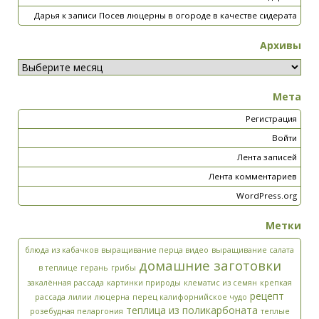
Дарья
к записи
Посев люцерны в огороде в качестве сидерата
Архивы
Мета
Регистрация
Войти
Лента записей
Лента комментариев
WordPress.org
Метки
блюда из кабачков
выращивание перца видео
выращивание салата
домашние заготовки
в теплице
герань
грибы
закалённая рассада
картинки природы
клематис из семян
крепкая
рецепт
рассада
лилии
люцерна
перец калифорнийское чудо
теплица из поликарбоната
розебудная пеларгония
теплые