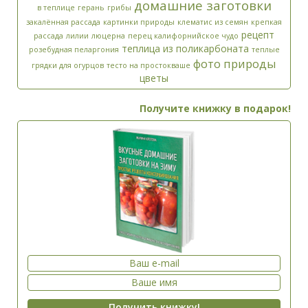
домашние заготовки
в теплице
герань
грибы
закалённая рассада
картинки природы
клематис из семян
крепкая
рецепт
рассада
лилии
люцерна
перец калифорнийское чудо
теплица из поликарбоната
розебудная пеларгония
теплые
фото природы
грядки для огурцов
тесто на простокваше
цветы
Получите книжку в подарок!