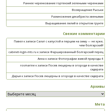
Раннее черенкование гортензий зелеными черенками
Возвращение Рыськи
Размножение декабриста звеньями
Выращивание лилий в открытом грунте
Свежие комментарии
Павел
к записи
Салат с капустой и перцем на зиму — не хуже,
чем болгарский!
cabinet-login-mts.ru
к записи
Фаршированный болгарский перец
Анна
к записи
Фотографии живой природы 4
rosmarine
к записи
Посев люцерны в огороде в качестве
сидерата
Дарья
к записи
Посев люцерны в огороде в качестве сидерата
Архивы
Мета