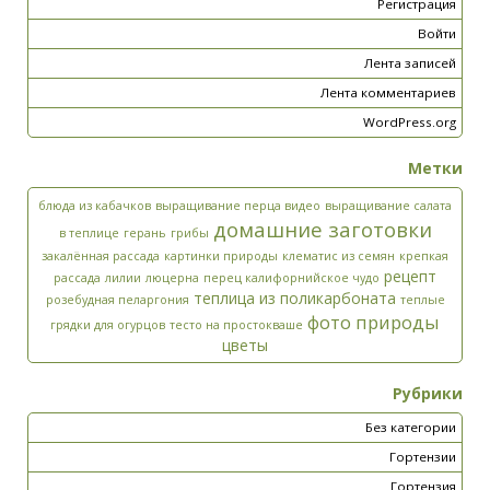
Регистрация
Войти
Лента записей
Лента комментариев
WordPress.org
Метки
блюда из кабачков
выращивание перца видео
выращивание салата
домашние заготовки
в теплице
герань
грибы
закалённая рассада
картинки природы
клематис из семян
крепкая
рецепт
рассада
лилии
люцерна
перец калифорнийское чудо
теплица из поликарбоната
розебудная пеларгония
теплые
фото природы
грядки для огурцов
тесто на простокваше
цветы
Рубрики
Без категории
Гортензии
Гортензия