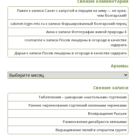
Свежие комментарии
Павел
к записи
Салат с капустой и перцем на зиму — не хуже,
чем болгарский!
cabinet-login-mts.ru
к записи
Фаршированный болгарский перец
Анна
к записи
Фотографии живой природы 4
rosmarine
к записи
Посев люцерны в огороде в качестве
сидерата
Дарья
к записи
Посев люцерны в огороде в качестве сидерата
Архивы
Свежие записи
Таблетензия – шикарная «настольная» гортензия
Раннее черенкование гортензий зелеными черенками
Возвращение Рыськи
Размножение декабриста звеньями
Выращивание лилий в открытом грунте