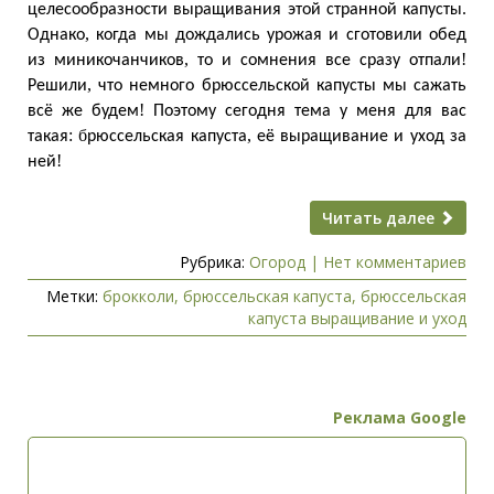
.
целесообразности
выращивания
этой
странной
капусты
,
Однако
когда
мы
дождались
урожая
и
сготовили
обед
,
!
из
миникочанчиков
то
и
сомнения
все
сразу
отпали
,
Решили
что
немного
брюссельской
капусты
мы
сажать
!
всё
же
будем
Поэтому
сегодня
тема
у
меня
для
вас
: б
,
такая
рюссельская
капуста
её
выращивание
и
уход
за
!
ней
Читать далее
Рубрика:
Огород
|
Нет комментариев
Метки:
брокколи
,
брюссельская капуста
,
брюссельская
капуста выращивание и уход
Реклама Google