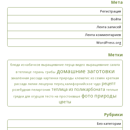
Мета
Регистрация
Войти
Лента записей
Лента комментариев
WordPress.org
Метки
блюда из кабачков
выращивание перца видео
выращивание салата
домашние заготовки
в теплице
герань
грибы
закалённая рассада
картинки природы
клематис из семян
крепкая
рецепт
рассада
лилии
люцерна
перец калифорнийское чудо
теплица из поликарбоната
розебудная пеларгония
теплые
фото природы
грядки для огурцов
тесто на простокваше
цветы
Рубрики
Без категории