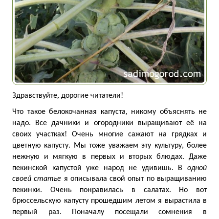
,
!
Здравствуйте
дорогие
читатели
,
Что
такое
белокочанная
капуста
никому
объяснять
не
.
надо
Все
дачники
и
огородники
выращивают
её
на
!
своих
участках
Очень
многие
сажают
на
грядках
и
.
,
цветную
капусту
Мы
тоже
уважаем
эту
культуру
более
.
нежную
и
мягкую
в
первых
и
вторых
блюдах
Даже
.
пекинской
капустой
уже
народ
не
удивишь
В
одной
своей статье
я
описывала
свой
опыт
по
выращиванию
.
.
пекинки
Очень
понравилась
в
салатах
Но
вот
брюссельскую
капусту
прошедшим
летом
я
вырастила
в
.
первый
раз
Поначалу
посещали
сомнения
в