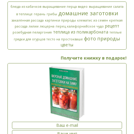
блюда из кабачков
выращивание перца видео
выращивание салата
домашние заготовки
в теплице
герань
грибы
закалённая рассада
картинки природы
клематис из семян
крепкая
рецепт
рассада
лилии
люцерна
перец калифорнийское чудо
теплица из поликарбоната
розебудная пеларгония
теплые
фото природы
грядки для огурцов
тесто на простокваше
цветы
Получите книжку в подарок!