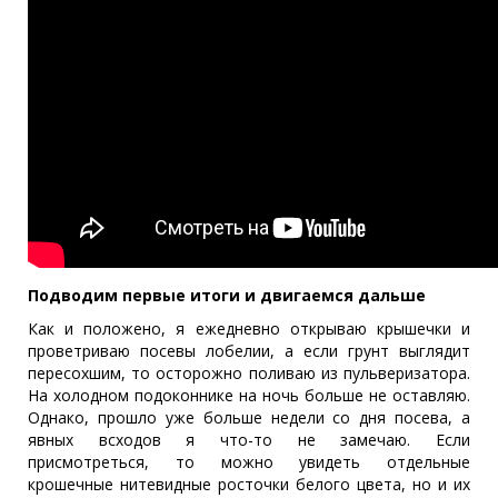
Подводим первые итоги и двигаемся дальше
Как и положено, я ежедневно открываю крышечки и
проветриваю посевы лобелии, а если грунт выглядит
пересохшим, то осторожно поливаю из пульверизатора.
На холодном подоконнике на ночь больше не оставляю.
Однако, прошло уже больше недели со дня посева, а
явных всходов я что-то не замечаю. Если
присмотреться, то можно увидеть отдельные
крошечные нитевидные росточки белого цвета, но и их