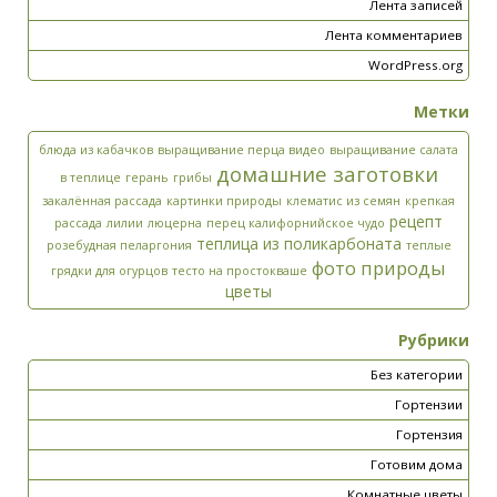
Лента записей
Лента комментариев
WordPress.org
Метки
блюда из кабачков
выращивание перца видео
выращивание салата
домашние заготовки
в теплице
герань
грибы
закалённая рассада
картинки природы
клематис из семян
крепкая
рецепт
рассада
лилии
люцерна
перец калифорнийское чудо
теплица из поликарбоната
розебудная пеларгония
теплые
фото природы
грядки для огурцов
тесто на простокваше
цветы
Рубрики
Без категории
Гортензии
Гортензия
Готовим дома
Комнатные цветы