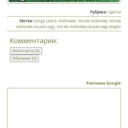
выращивания и
определиться с
Рубрика:
Цветы
вопросом, когда сеять
помидоры. Кстати, свою
Метки:
когда сеять лобелию
,
посев лобелии
,
посев
оценку некоторых
лобелии на рассаду
,
посев лобелии на рассаду видео
сортов томатов, с
которыми…
Комментарии:
ВКонтакте (
X
)
Обычные (0)
Реклама Google
Добавить комментарий
Имя (обязательно)
E-Mail (не будет показан) (обязательно)