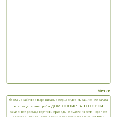
Текст комментария
Метки
Да, добавьте меня в свой список рассылки.
блюда из кабачков
выращивание перца видео
выращивание салата
Введите ответ:
*
домашние заготовки
в теплице
герань
грибы
четыре
−
три
=
закалённая рассада
картинки природы
клематис из семян
крепкая
рецепт
рассада
лилии
люцерна
перец калифорнийское чудо