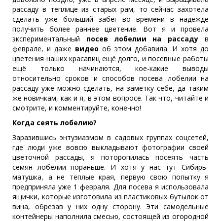
рассаду в теплице из старых рам, то сейчас захотела
сделать уже больший забег во времени в надежде
получить более раннее цветение. Вот я и провела
экспериментальный
посев лобелии на рассаду
в
феврале, и даже
видео
об этом добавила. И хотя до
цветения наших красавиц ещё долго, и посевные работы
ещё только начинаются, кое-какие выводы
относительно сроков и способов посева лобелии на
рассаду уже можно сделать, на заметку себе, да таким
же новичкам, как и я, в этом вопросе. Так что, читайте и
смотрите, и комментируйте, конечно!
Когда сеять лобелию?
Заразившись энтузиазмом в садовых группах соцсетей,
где люди уже вовсю выкладывают фотографии своей
цветочной рассады, я поторопилась посеять часть
семян лобелии пораньше. И хотя у нас тут Сибирь-
матушка, а не тёплые края, первую свою попытку я
предприняла уже 1 февраля. Для посева я использовала
ящички, которые изготовила из пластиковых бутылок от
вина, обрезав у них одну сторону. Эти самодельные
контейнеры наполнила смесью, состоящей из огородной