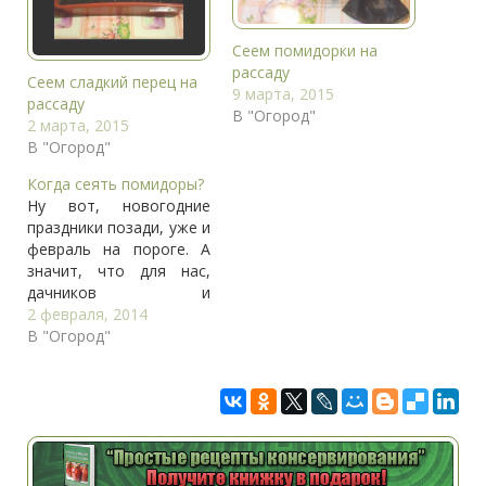
Сеем помидорки на
рассаду
Сеем сладкий перец на
9 марта, 2015
рассаду
В "Огород"
2 марта, 2015
В "Огород"
Когда сеять помидоры?
Ну вот, новогодние
праздники позади, уже и
февраль на пороге. А
значит, что для нас,
дачников и
огородников, а в
2 февраля, 2014
частности для
В "Огород"
томатоводов, скоро
опять наступит
хлопотное время.
Необходимо правильно
подобрать сорта
томатов для