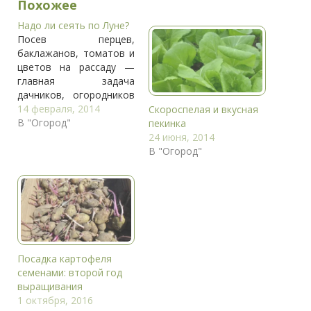
Похожее
Надо ли сеять по Луне?
Посев перцев,
баклажанов, томатов и
цветов на рассаду —
главная задача
дачников, огородников
и цветоводов в
14 февраля, 2014
Скороспелая и вкусная
ближайшие месяцы.
В "Огород"
пекинка
Вопрос о том, когда
24 июня, 2014
лучше сеять помидоры,
В "Огород"
мы уже рассмотрели в
предыдущей статье. В
ней я изложила свои
соображения на этот
счёт, сделанные на
основе личного опыта.
Думаю, что многие из
Посадка картофеля
вас…
семенами: второй год
выращивания
1 октября, 2016