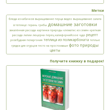
Метки
Да, добавьте меня в свой список рассылки.
блюда из кабачков
выращивание перца видео
выращивание салата
Введите ответ:
*
домашние заготовки
в теплице
герань
грибы
×
9
=
9
закалённая рассада
картинки природы
клематис из семян
крепкая
рецепт
рассада
лилии
люцерна
перец калифорнийское чудо
теплица из поликарбоната
розебудная пеларгония
теплые
фото природы
грядки для огурцов
тесто на простокваше
цветы
Получите книжку в подарок!