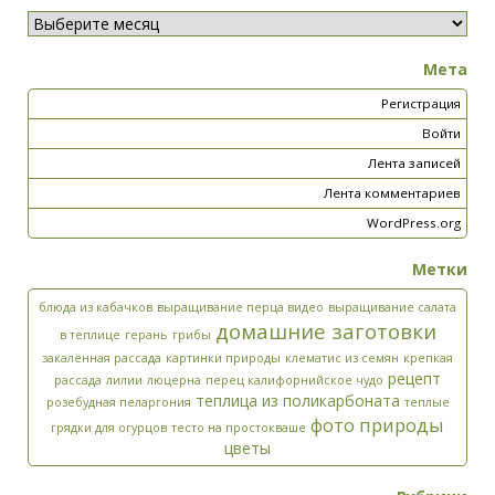
Мета
Регистрация
Войти
Лента записей
Лента комментариев
WordPress.org
Метки
блюда из кабачков
выращивание перца видео
выращивание салата
домашние заготовки
в теплице
герань
грибы
закалённая рассада
картинки природы
клематис из семян
крепкая
рецепт
рассада
лилии
люцерна
перец калифорнийское чудо
теплица из поликарбоната
розебудная пеларгония
теплые
фото природы
грядки для огурцов
тесто на простокваше
цветы