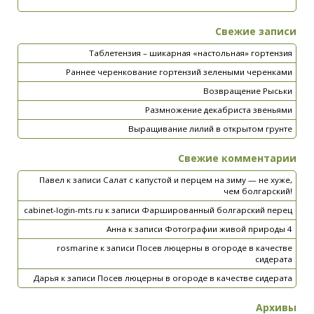
Свежие записи
Таблетензия – шикарная «настольная» гортензия
Раннее черенкование гортензий зелеными черенками
Возвращение Рыськи
Размножение декабриста звеньями
Выращивание лилий в открытом грунте
Свежие комментарии
Павел
к записи
Салат с капустой и перцем на зиму — не хуже,
чем болгарский!
cabinet-login-mts.ru
к записи
Фаршированный болгарский перец
Анна
к записи
Фотографии живой природы 4
rosmarine
к записи
Посев люцерны в огороде в качестве
сидерата
Дарья
к записи
Посев люцерны в огороде в качестве сидерата
Архивы