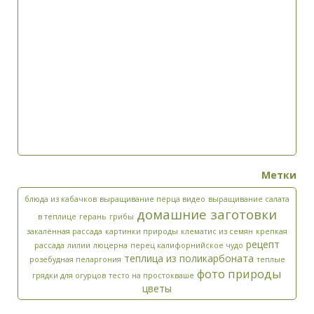
Метки
блюда из кабачков
выращивание перца видео
выращивание салата
домашние заготовки
в теплице
герань
грибы
закалённая рассада
картинки природы
клематис из семян
крепкая
рецепт
рассада
лилии
люцерна
перец калифорнийское чудо
теплица из поликарбоната
розебудная пеларгония
теплые
фото природы
грядки для огурцов
тесто на простокваше
цветы