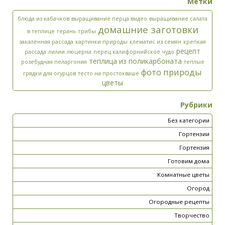
Метки
блюда из кабачков
выращивание перца видео
выращивание салата
домашние заготовки
в теплице
герань
грибы
закалённая рассада
картинки природы
клематис из семян
крепкая
рецепт
рассада
лилии
люцерна
перец калифорнийское чудо
теплица из поликарбоната
розебудная пеларгония
теплые
фото природы
грядки для огурцов
тесто на простокваше
цветы
Рубрики
Без категории
Гортензии
Гортензия
Готовим дома
Комнатные цветы
Огород
Огородные рецепты
Творчество