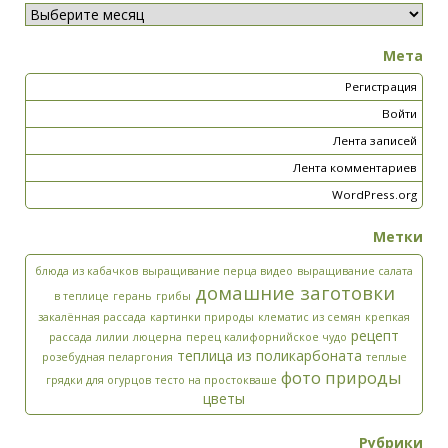
Мета
Регистрация
Войти
Лента записей
Лента комментариев
WordPress.org
Метки
блюда из кабачков
выращивание перца видео
выращивание салата
домашние заготовки
в теплице
герань
грибы
закалённая рассада
картинки природы
клематис из семян
крепкая
рецепт
рассада
лилии
люцерна
перец калифорнийское чудо
теплица из поликарбоната
розебудная пеларгония
теплые
фото природы
грядки для огурцов
тесто на простокваше
цветы
Рубрики