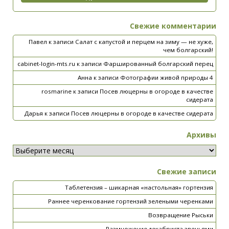
Свежие комментарии
Павел
к записи
Салат с капустой и перцем на зиму — не хуже,
чем болгарский!
cabinet-login-mts.ru
к записи
Фаршированный болгарский перец
Анна
к записи
Фотографии живой природы 4
rosmarine
к записи
Посев люцерны в огороде в качестве
сидерата
Дарья
к записи
Посев люцерны в огороде в качестве сидерата
Архивы
Свежие записи
Таблетензия – шикарная «настольная» гортензия
Раннее черенкование гортензий зелеными черенками
Возвращение Рыськи
Размножение декабриста звеньями