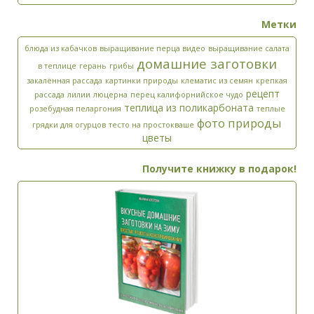
Метки
блюда из кабачков
выращивание перца видео
выращивание салата
домашние заготовки
в теплице
герань
грибы
закалённая рассада
картинки природы
клематис из семян
крепкая
рецепт
рассада
лилии
люцерна
перец калифорнийское чудо
теплица из поликарбоната
розебудная пеларгония
теплые
фото природы
грядки для огурцов
тесто на простокваше
цветы
Получите книжку в подарок!