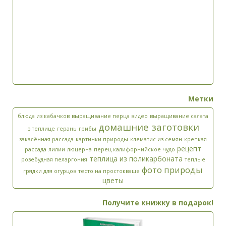
Метки
блюда из кабачков
выращивание перца видео
выращивание салата
домашние заготовки
в теплице
герань
грибы
закалённая рассада
картинки природы
клематис из семян
крепкая
рецепт
рассада
лилии
люцерна
перец калифорнийское чудо
теплица из поликарбоната
розебудная пеларгония
теплые
фото природы
грядки для огурцов
тесто на простокваше
цветы
Получите книжку в подарок!