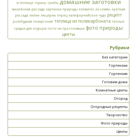
домашние заготовки
в теплице
герань
грибы
закалённая рассада
картинки природы
клематис из семян
крепкая
рецепт
рассада
лилии
люцерна
перец калифорнийское чудо
теплица из поликарбоната
розебудная пеларгония
теплые
фото природы
грядки для огурцов
тесто на простокваше
цветы
Рубрики
Без категории
Гортензии
Гортензия
Готовим дома
Комнатные цветы
Огород
Огородные рецепты
Творчество
Фото природы
Цветы