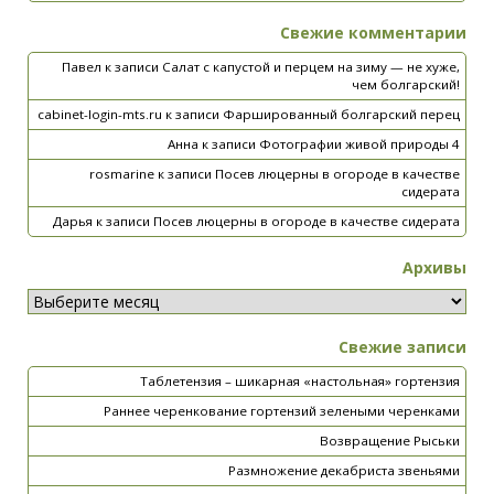
Свежие комментарии
Павел
к записи
Салат с капустой и перцем на зиму — не хуже,
чем болгарский!
cabinet-login-mts.ru
к записи
Фаршированный болгарский перец
Анна
к записи
Фотографии живой природы 4
rosmarine
к записи
Посев люцерны в огороде в качестве
сидерата
Дарья
к записи
Посев люцерны в огороде в качестве сидерата
Архивы
Свежие записи
Таблетензия – шикарная «настольная» гортензия
Раннее черенкование гортензий зелеными черенками
Возвращение Рыськи
Размножение декабриста звеньями