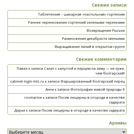
Свежие записи
Таблетензия – шикарная «настольная» гортензия
Раннее черенкование гортензий зелеными черенками
Возвращение Рыськи
Размножение декабриста звеньями
Выращивание лилий в открытом грунте
Свежие комментарии
Павел
к записи
Салат с капустой и перцем на зиму — не хуже,
чем болгарский!
cabinet-login-mts.ru
к записи
Фаршированный болгарский перец
Анна
к записи
Фотографии живой природы 4
rosmarine
к записи
Посев люцерны в огороде в качестве
сидерата
Дарья
к записи
Посев люцерны в огороде в качестве сидерата
Архивы