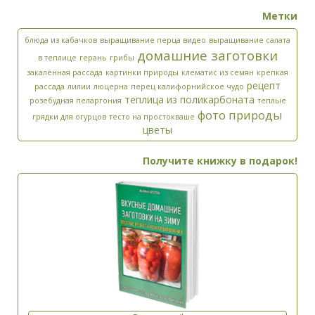
Метки
блюда из кабачков
выращивание перца видео
выращивание салата
домашние заготовки
в теплице
герань
грибы
закалённая рассада
картинки природы
клематис из семян
крепкая
рецепт
рассада
лилии
люцерна
перец калифорнийское чудо
теплица из поликарбоната
розебудная пеларгония
теплые
фото природы
грядки для огурцов
тесто на простокваше
цветы
Получите книжку в подарок!