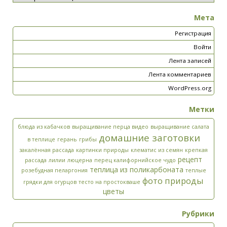
Мета
Регистрация
Войти
Лента записей
Лента комментариев
WordPress.org
Метки
блюда из кабачков
выращивание перца видео
выращивание салата
домашние заготовки
в теплице
герань
грибы
закалённая рассада
картинки природы
клематис из семян
крепкая
рецепт
рассада
лилии
люцерна
перец калифорнийское чудо
теплица из поликарбоната
розебудная пеларгония
теплые
фото природы
грядки для огурцов
тесто на простокваше
цветы
Рубрики