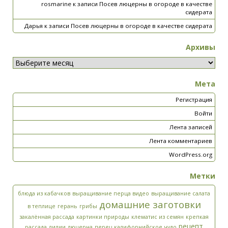
rosmarine
к записи
Посев люцерны в огороде в качестве
сидерата
Дарья
к записи
Посев люцерны в огороде в качестве сидерата
Архивы
Мета
Регистрация
Войти
Лента записей
Лента комментариев
WordPress.org
Метки
блюда из кабачков
выращивание перца видео
выращивание салата
домашние заготовки
в теплице
герань
грибы
закалённая рассада
картинки природы
клематис из семян
крепкая
рецепт
рассада
лилии
люцерна
перец калифорнийское чудо