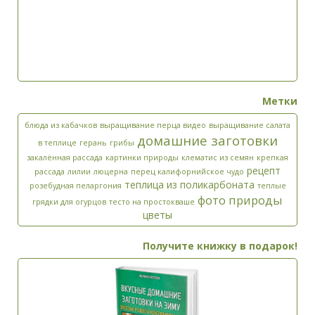
Метки
блюда из кабачков
выращивание перца видео
выращивание салата
домашние заготовки
в теплице
герань
грибы
закалённая рассада
картинки природы
клематис из семян
крепкая
рецепт
рассада
лилии
люцерна
перец калифорнийское чудо
теплица из поликарбоната
розебудная пеларгония
теплые
фото природы
грядки для огурцов
тесто на простокваше
цветы
Получите книжку в подарок!