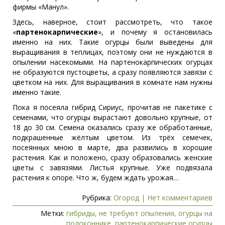
фирмы «Манул».
Здесь, наверное, стоит рассмотреть, что такое
«
партенокарпические
», и почему я остановилась
именно на них. Такие огурцы были выведены для
выращивания в теплицах, поэтому они не нуждаются в
опылении насекомыми. На партенокарпических огурцах
не образуются пустоцветы, а сразу появляются завязи с
цветком на них. Для выращивания в комнате нам нужны
именно такие.
Пока я посеяла гибрид Сириус, прочитав не пакетике с
семенами, что огурцы вырастают довольно крупные, от
18 до 30 см. Семена оказались сразу же обработанные,
подкрашенные жёлтым цветом. Из трёх семечек,
посеянных мною в марте, два развились в хорошие
растения. Как и положено, сразу образовались женские
цветы с завязями. Листья крупные. Уже подвязала
растения к опоре. Что ж, будем ждать урожая…
Рубрика:
Огород
|
Нет комментариев
Метки:
гибриды
,
не требуют опыления
,
огурцы на
подоконнике
,
партенокарпические огурцы