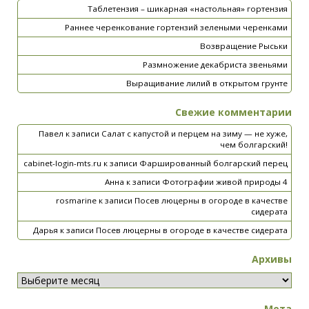
Таблетензия – шикарная «настольная» гортензия
Раннее черенкование гортензий зелеными черенками
Возвращение Рыськи
Размножение декабриста звеньями
Выращивание лилий в открытом грунте
Свежие комментарии
Павел
к записи
Салат с капустой и перцем на зиму — не хуже,
чем болгарский!
cabinet-login-mts.ru
к записи
Фаршированный болгарский перец
Анна
к записи
Фотографии живой природы 4
rosmarine
к записи
Посев люцерны в огороде в качестве
сидерата
Дарья
к записи
Посев люцерны в огороде в качестве сидерата
Архивы
Мета