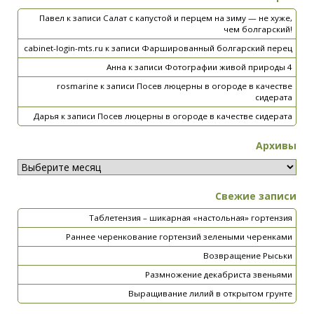
Павел
к записи
Салат с капустой и перцем на зиму — не хуже,
чем болгарский!
cabinet-login-mts.ru
к записи
Фаршированный болгарский перец
Анна
к записи
Фотографии живой природы 4
rosmarine
к записи
Посев люцерны в огороде в качестве
сидерата
Дарья
к записи
Посев люцерны в огороде в качестве сидерата
Архивы
Свежие записи
Таблетензия – шикарная «настольная» гортензия
Раннее черенкование гортензий зелеными черенками
Возвращение Рыськи
Размножение декабриста звеньями
Выращивание лилий в открытом грунте