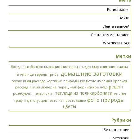
Регистрация
Войти
Лента записей
Лента комментариев
WordPress.org
Метки
блюда из кабачков
выращивание перца видео
выращивание салата
домашние заготовки
в теплице
герань
грибы
закалённая рассада
картинки природы
клематис из семян
крепкая
рецепт
рассада
лилии
люцерна
перец калифорнийское чудо
теплица из поликарбоната
розебудная пеларгония
теплые
фото природы
грядки для огурцов
тесто на простокваше
цветы
Рубрики
Без категории
Гортензии