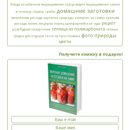
блюда из кабачков
выращивание перца видео
выращивание салата
домашние заготовки
в теплице
герань
грибы
закалённая рассада
картинки природы
клематис из семян
крепкая
рецепт
рассада
лилии
люцерна
перец калифорнийское чудо
теплица из поликарбоната
розебудная пеларгония
теплые
фото природы
грядки для огурцов
тесто на простокваше
цветы
Получите книжку в подарок!