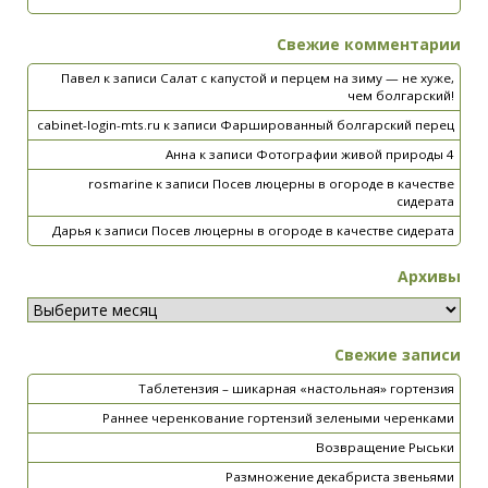
Свежие комментарии
Павел
к записи
Салат с капустой и перцем на зиму — не хуже,
чем болгарский!
cabinet-login-mts.ru
к записи
Фаршированный болгарский перец
Анна
к записи
Фотографии живой природы 4
rosmarine
к записи
Посев люцерны в огороде в качестве
сидерата
Дарья
к записи
Посев люцерны в огороде в качестве сидерата
Архивы
Свежие записи
Таблетензия – шикарная «настольная» гортензия
Раннее черенкование гортензий зелеными черенками
Возвращение Рыськи
Размножение декабриста звеньями