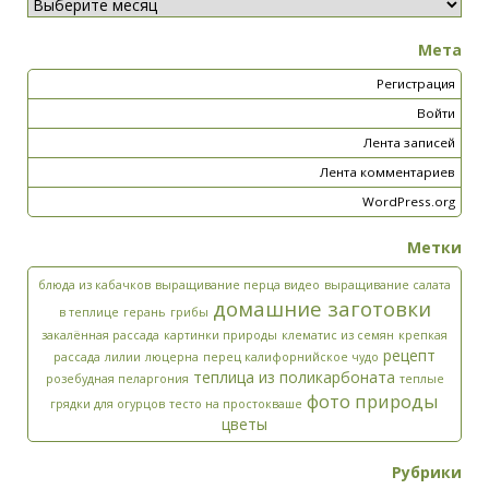
Мета
Регистрация
Войти
Лента записей
Лента комментариев
WordPress.org
Метки
блюда из кабачков
выращивание перца видео
выращивание салата
домашние заготовки
в теплице
герань
грибы
закалённая рассада
картинки природы
клематис из семян
крепкая
рецепт
рассада
лилии
люцерна
перец калифорнийское чудо
теплица из поликарбоната
розебудная пеларгония
теплые
фото природы
грядки для огурцов
тесто на простокваше
цветы
Рубрики