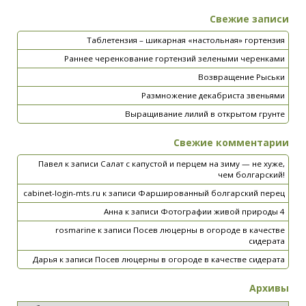
Свежие записи
Таблетензия – шикарная «настольная» гортензия
Раннее черенкование гортензий зелеными черенками
Возвращение Рыськи
Размножение декабриста звеньями
Выращивание лилий в открытом грунте
Свежие комментарии
Павел
к записи
Салат с капустой и перцем на зиму — не хуже,
чем болгарский!
cabinet-login-mts.ru
к записи
Фаршированный болгарский перец
Анна
к записи
Фотографии живой природы 4
rosmarine
к записи
Посев люцерны в огороде в качестве
сидерата
Дарья
к записи
Посев люцерны в огороде в качестве сидерата
Архивы