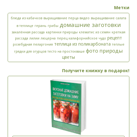
Метки
блюда из кабачков
выращивание перца видео
выращивание салата
домашние заготовки
в теплице
герань
грибы
закалённая рассада
картинки природы
клематис из семян
крепкая
рецепт
рассада
лилии
люцерна
перец калифорнийское чудо
теплица из поликарбоната
розебудная пеларгония
теплые
фото природы
грядки для огурцов
тесто на простокваше
цветы
Получите книжку в подарок!