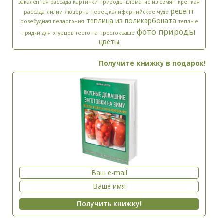
закалённая рассада
картинки природы
клематис из семян
крепкая
рецепт
рассада
лилии
люцерна
перец калифорнийское чудо
теплица из поликарбоната
розебудная пеларгония
теплые
фото природы
грядки для огурцов
тесто на простокваше
цветы
Получите книжку в подарок!