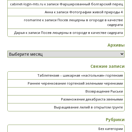
cabinet-login-mts.ru
к записи
Фаршированный болгарский перец
Анна
к записи
Фотографии живой природы 4
rosmarine
к записи
Посев люцерны в огороде в качестве
сидерата
Дарья
к записи
Посев люцерны в огороде в качестве сидерата
Архивы
Свежие записи
Таблетензия – шикарная «настольная» гортензия
Раннее черенкование гортензий зелеными черенками
Возвращение Рыськи
Размножение декабриста звеньями
Выращивание лилий в открытом грунте
Рубрики
Без категории