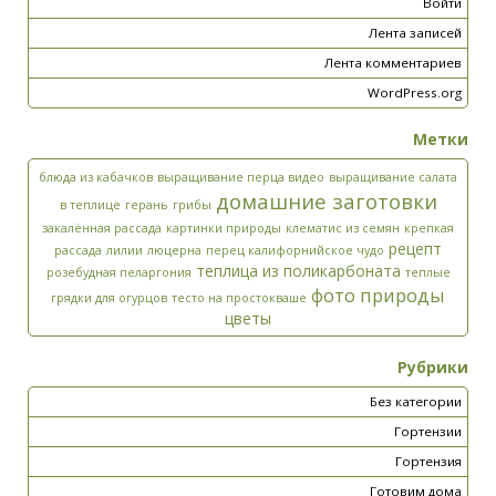
Войти
Лента записей
Лента комментариев
WordPress.org
Метки
блюда из кабачков
выращивание перца видео
выращивание салата
домашние заготовки
в теплице
герань
грибы
закалённая рассада
картинки природы
клематис из семян
крепкая
рецепт
рассада
лилии
люцерна
перец калифорнийское чудо
теплица из поликарбоната
розебудная пеларгония
теплые
фото природы
грядки для огурцов
тесто на простокваше
цветы
Рубрики
Без категории
Гортензии
Гортензия
Готовим дома