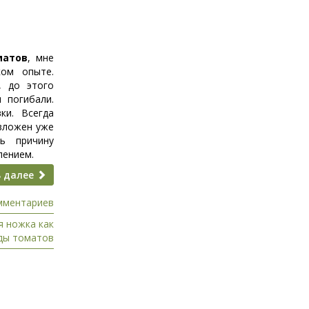
матов
, мне
ком опыте.
, до этого
 погибали.
ки. Всегда
 вложен уже
ь причину
лением.
 далее
мментариев
я ножка как
ады томатов