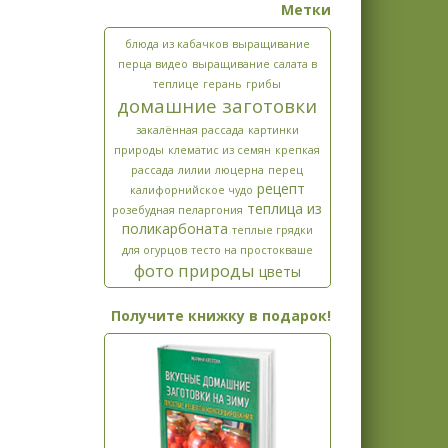
Метки
блюда из кабачков
выращивание
перца видео
выращивание салата в
теплице
герань
грибы
домашние заготовки
закалённая рассада
картинки
природы
клематис из семян
крепкая
рассада
лилии
люцерна
перец
рецепт
калифорнийское чудо
теплица из
розебудная пеларгония
поликарбоната
теплые грядки
для огурцов
тесто на простокваше
фото природы
цветы
Получите книжку в подарок!