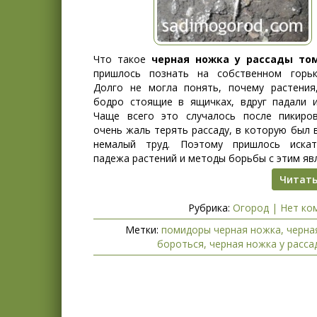
Что такое
черная ножка у рассады то
пришлось познать на собственном горь
Долго не могла понять, почему растения
бодро стоящие в ящичках, вдруг падали и
Чаще всего это случалось после пикиров
очень жаль терять рассаду, в которую был
немалый труд. Поэтому пришлось искат
падежа растений и методы борьбы с этим яв
Читать
Рубрика:
Огород
|
Нет ко
Метки:
помидоры черная ножка
,
черна
бороться
,
черная ножка у расс