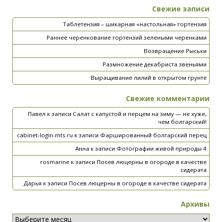
Свежие записи
Таблетензия – шикарная «настольная» гортензия
Раннее черенкование гортензий зелеными черенками
Возвращение Рыськи
Размножение декабриста звеньями
Выращивание лилий в открытом грунте
Свежие комментарии
Павел
к записи
Салат с капустой и перцем на зиму — не хуже,
чем болгарский!
cabinet-login-mts.ru
к записи
Фаршированный болгарский перец
Анна
к записи
Фотографии живой природы 4
rosmarine
к записи
Посев люцерны в огороде в качестве
сидерата
Дарья
к записи
Посев люцерны в огороде в качестве сидерата
Архивы