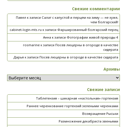
Свежие комментарии
Павел
к записи
Салат с капустой и перцем на зиму — не хуже,
чем болгарский!
cabinet-login-mts.ru
к записи
Фаршированный болгарский перец
Анна
к записи
Фотографии живой природы 4
rosmarine
к записи
Посев люцерны в огороде в качестве
сидерата
Дарья
к записи
Посев люцерны в огороде в качестве сидерата
Архивы
Свежие записи
Таблетензия – шикарная «настольная» гортензия
Раннее черенкование гортензий зелеными черенками
Возвращение Рыськи
Размножение декабриста звеньями