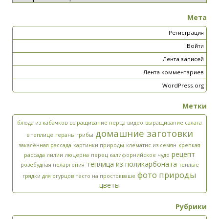
Мета
Регистрация
Войти
Лента записей
Лента комментариев
WordPress.org
Метки
блюда из кабачков
выращивание перца видео
выращивание салата
домашние заготовки
в теплице
герань
грибы
закалённая рассада
картинки природы
клематис из семян
крепкая
рецепт
рассада
лилии
люцерна
перец калифорнийское чудо
теплица из поликарбоната
розебудная пеларгония
теплые
фото природы
грядки для огурцов
тесто на простокваше
цветы
Рубрики