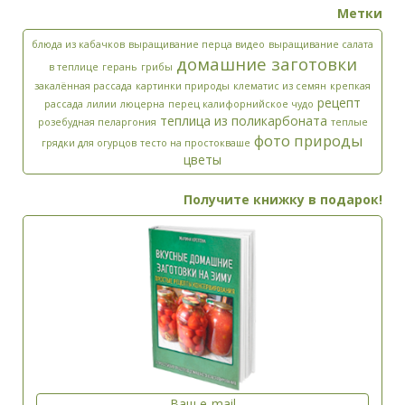
Метки
блюда из кабачков
выращивание перца видео
выращивание салата
домашние заготовки
в теплице
герань
грибы
закалённая рассада
картинки природы
клематис из семян
крепкая
рецепт
рассада
лилии
люцерна
перец калифорнийское чудо
теплица из поликарбоната
розебудная пеларгония
теплые
фото природы
грядки для огурцов
тесто на простокваше
цветы
Получите книжку в подарок!