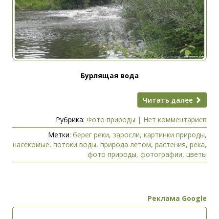
Бурлящая вода
Читать далее
Рубрика:
Фото природы
|
Нет комментариев
Метки:
берег реки
,
заросли
,
картинки природы
,
насекомые
,
потоки воды
,
природа летом
,
растения
,
река
,
фото природы
,
фотографии
,
цветы
Реклама Google