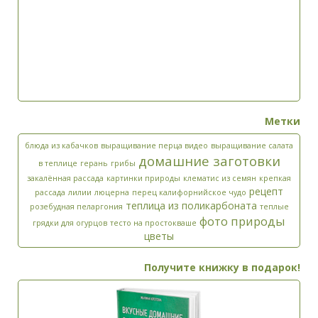
Метки
блюда из кабачков
выращивание перца видео
выращивание салата
домашние заготовки
в теплице
герань
грибы
закалённая рассада
картинки природы
клематис из семян
крепкая
рецепт
рассада
лилии
люцерна
перец калифорнийское чудо
теплица из поликарбоната
розебудная пеларгония
теплые
фото природы
грядки для огурцов
тесто на простокваше
цветы
Получите книжку в подарок!