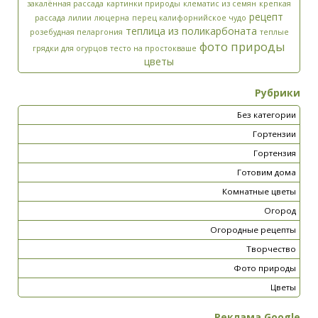
закалённая рассада
картинки природы
клематис из семян
крепкая
рецепт
рассада
лилии
люцерна
перец калифорнийское чудо
теплица из поликарбоната
розебудная пеларгония
теплые
фото природы
грядки для огурцов
тесто на простокваше
цветы
Рубрики
Без категории
Гортензии
Гортензия
Готовим дома
Комнатные цветы
Огород
Огородные рецепты
Творчество
Фото природы
Цветы
Реклама Google